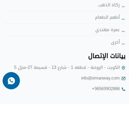
زكاة الذهب
أطعم الطعا
عمرة مهتدي
أخرى
بيانات الإتصا
الكويت - الروضة - قطعه 1 - شارع 13 - قسيمة 27-منزل 5
info@emanway.com
+96569902886
جميع الحقوق محفوظه @ 2024 -
برة طريق الإيمان