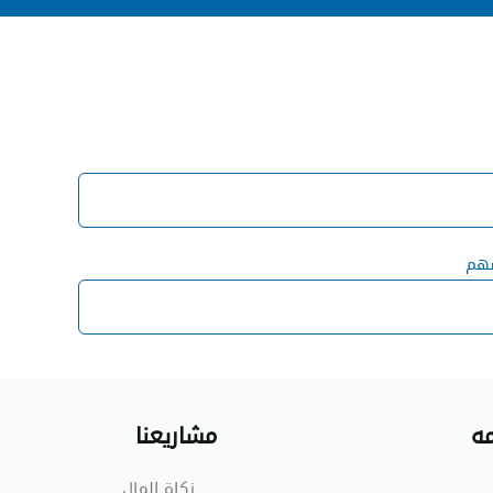
سه
مه
شاريعنا
زكاة الما