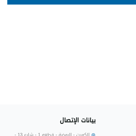
بيانات الإتصا
الكويت - الروضة - قطعه 1 - شارع 13 -